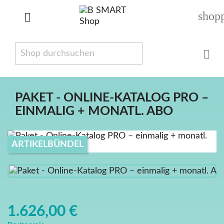
shop


PAKET - ONLINE-KATALOG PRO –
EINMALIG + MONATL. ABO
ARTIKELBÜNDEL
1.626,00 €