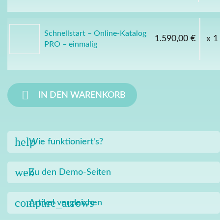
Schnellstart – Online-Katalog
1.590,00 €
x 1
PRO – einmalig

IN DEN WARENKORB
help
Wie funktioniert's?
web
Zu den Demo-Seiten
compare_arrows
Artikel vergleichen