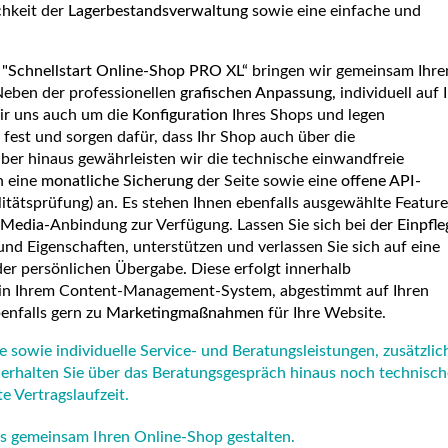
chkeit der
Lagerbestandsverwaltung
sowie eine einfache und
t
"Schnellstart Online-Shop PRO XL“
bringen wir gemeinsam Ihre
Neben der professionellen
grafischen Anpassung,
individuell auf 
r uns auch um die
Konfiguration
Ihres Shops und legen
 fest und sorgen dafür, dass Ihr Shop auch über die
über hinaus gewährleisten wir die technische einwandfreie
n eine
monatliche Sicherung
der Seite sowie eine
offene API-
itätsprüfung) an. Es stehen Ihnen ebenfalls ausgewählte Feature
 Media-
Anbindung zur Verfügung. Lassen Sie sich bei der
Einpfle
 und Eigenschaften, unterstützen und verlassen Sie sich auf eine
 der persönlichen Übergabe
.
Diese erfolgt innerhalb
in Ihrem Content-Management-System, abgestimmt auf Ihren
benfalls gern zu
Marketingmaßnahmen
für Ihre Website.
 sowie individuelle Service- und Beratungsleistungen, zusätzlic
erhalten Sie über das Beratungsgespräch hinaus noch technisc
 Vertragslaufzeit.
ns gemeinsam Ihren Online-Shop gestalten.