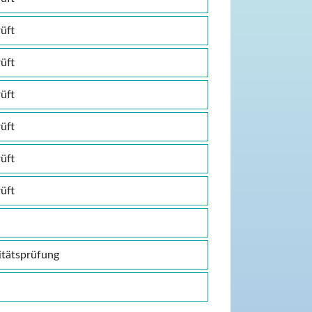
üft
üft
üft
üft
üft
üft
itätsprüfung