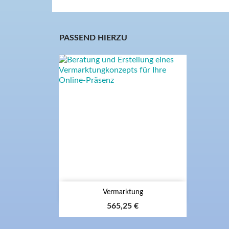
PASSEND HIERZU

Vermarktung
Preis
565,25 €