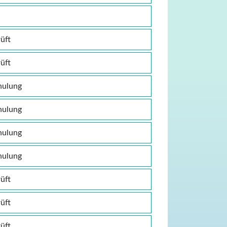
üft
üft
hulung
hulung
hulung
hulung
üft
üft
üft