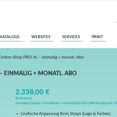
-KATALOGE
WEBSITES
SERVICES
PRINT
Online-Shop PRO XL – einmalig + monatl. Abo
– EINMALIG + MONATL. ABO
2.338,00 €
Bruttopreis
einmalige Gebühr Schnellstart + monatliches Abo (Mindestlaufzeit 2
Grafische Anpassung Ihres Shops (Logo & Farben)