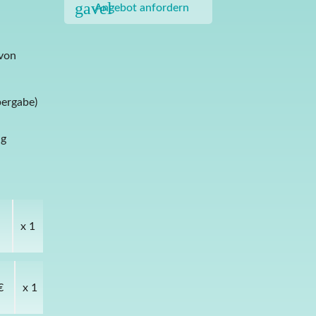
gavel
Angebot anfordern
 von
bergabe)
ng
x 1
€
x 1